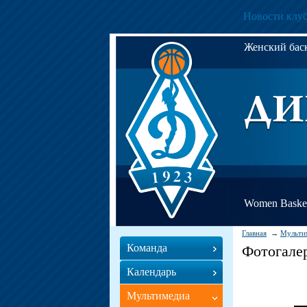
Новости клу
Женский ба
Women Basket
Главная
Мульти
Команда
Фотогале
Календарь
Мультимедиа