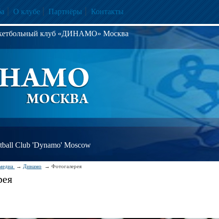
ба
О клубе
Партнёры
Контакты
скетбольный клуб «ДИНАМО» Москва
ball Club 'Dynamo' Moscow
медиа
Динамо
Фотогалерея
рея