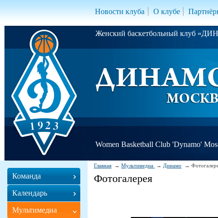
Новости клуба
О клубе
Партнёр
Женский баскетбольный клуб «Д
Women Basketball Club 'Dynamo' Mo
Главная
Мультимедиа
Динамо
Фотогалер
Команда
Фотогалерея
Календарь
Мультимедиа