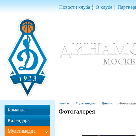
Новости клуба
О клубе
Партнёр
Женский баскетбольный клуб «Д
Women Basketball Club 'Dynamo' Mo
Главная
Мультимедиа
Динамо
Фотогалер
Команда
Фотогалерея
Календарь
Мультимедиа