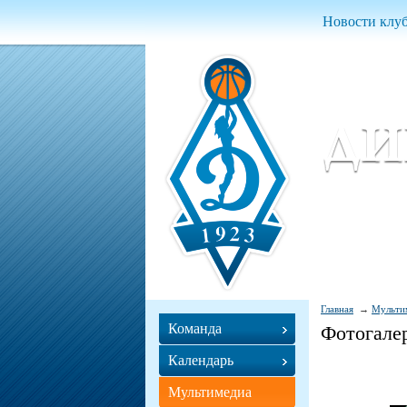
Новости клу
Женский ба
Women Basket
Главная
Мульти
Команда
Фотогале
Календарь
Мультимедиа