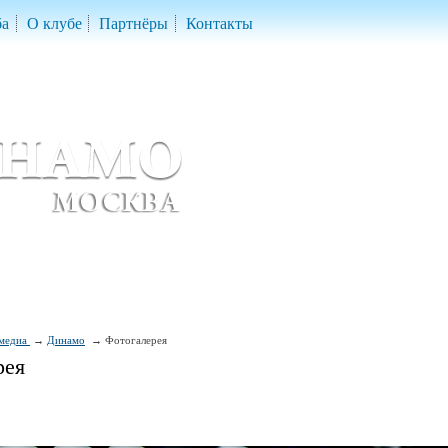
ба
О клубе
Партнёры
Контакты
скетбольный клуб «ДИНАМО» Москва
ball Club 'Dynamo' Moscow
медиа
Динамо
Фотогалерея
рея