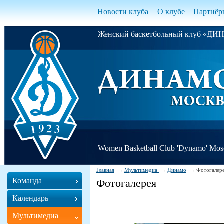
Новости клуба
О клубе
Партнёр
Женский баскетбольный клуб «Д
Women Basketball Club 'Dynamo' Mo
Главная
Мультимедиа
Динамо
Фотогалер
Команда
Фотогалерея
Календарь
Мультимедиа