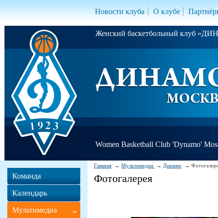
Новости клуба
О клубе
Партнёр
Женский баскетбольный клуб «Д
Women Basketball Club 'Dynamo' Mo
Главная
Мультимедиа
Динамо
Фотогалер
Команда
Фотогалерея
Календарь
Мультимедиа