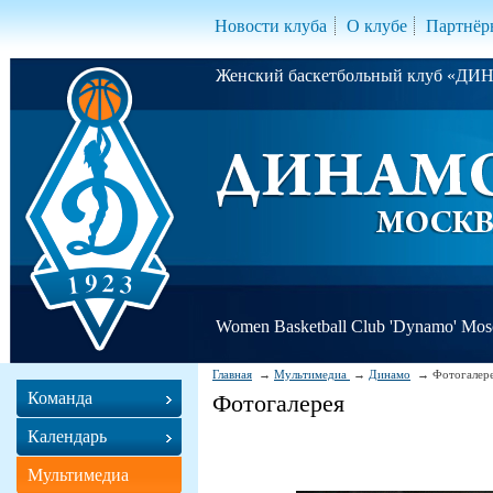
Новости клуба
О клубе
Партнёр
Женский баскетбольный клуб «Д
Women Basketball Club 'Dynamo' Mo
Главная
Мультимедиа
Динамо
Фотогалер
Команда
Фотогалерея
Календарь
Мультимедиа