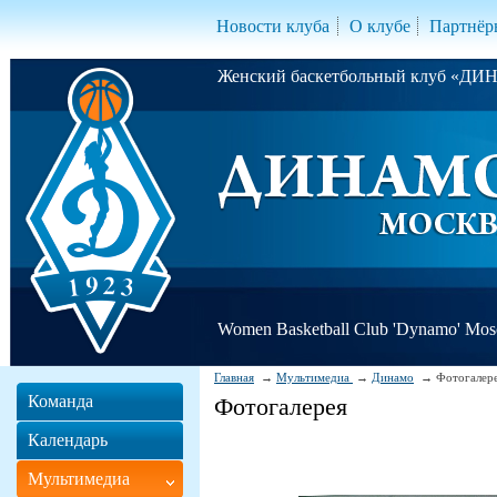
Новости клуба
О клубе
Партнёр
Женский баскетбольный клуб «Д
Women Basketball Club 'Dynamo' Mo
Главная
Мультимедиа
Динамо
Фотогалер
Команда
Фотогалерея
Календарь
Мультимедиа