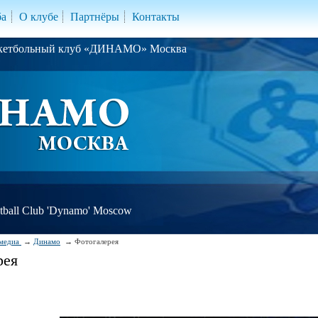
ба
О клубе
Партнёры
Контакты
скетбольный клуб «ДИНАМО» Москва
ball Club 'Dynamo' Moscow
медиа
Динамо
Фотогалерея
рея