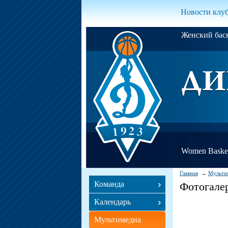
Новости клу
Женский ба
Women Basket
Главная
Мульти
Команда
Фотогале
Календарь
Мультимедиа