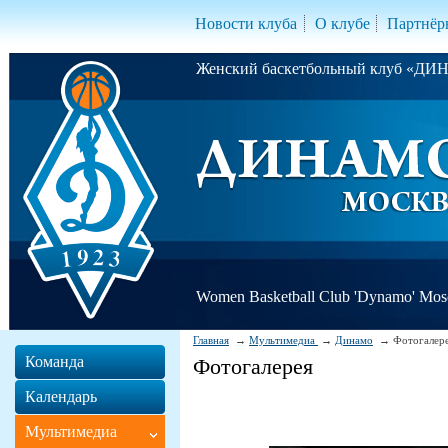
Новости клуба
О клубе
Партнёр
Женский баскетбольный клуб «Д
Women Basketball Club 'Dynamo' Mo
Главная
Мультимедиа
Динамо
Фотогалер
Команда
Фотогалерея
Календарь
Мультимедиа