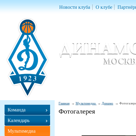
Новости клуба
О клубе
Партнёр
Женский баскетбольный клуб «Д
Women Basketball Club 'Dynamo' Mo
Главная
Мультимедиа
Динамо
Фотогалер
Команда
Фотогалерея
Календарь
Мультимедиа