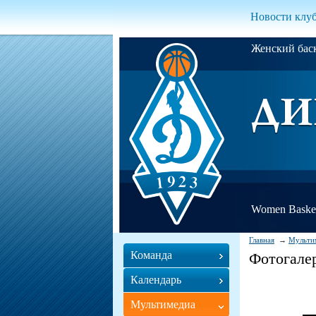
Новости клу
Женский ба
Women Basket
Главная
Мульти
Команда
Фотогале
Календарь
Мультимедиа