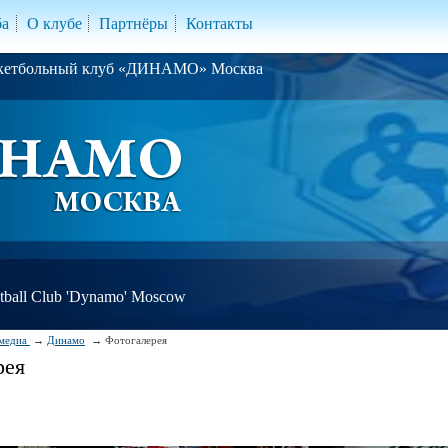
ба
О клубе
Партнёры
Контакты
скетбольный клуб «ДИНАМО» Москва
ball Club 'Dynamo' Moscow
медиа
Динамо
Фотогалерея
рея