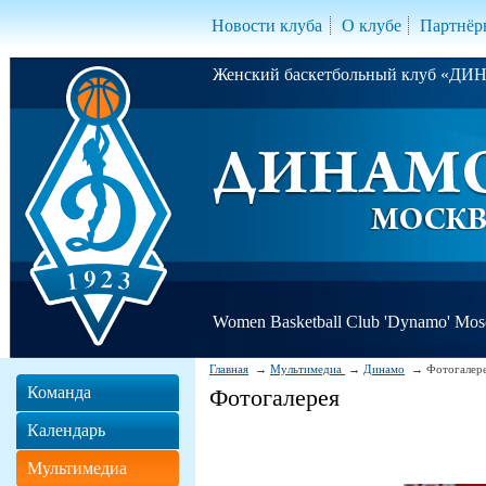
Новости клуба
О клубе
Партнёр
Женский баскетбольный клуб «Д
Women Basketball Club 'Dynamo' Mo
Главная
Мультимедиа
Динамо
Фотогалер
Команда
Фотогалерея
Календарь
Мультимедиа