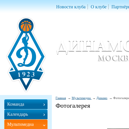
Новости клуба
О клубе
Партнёр
Женский баскетбольный клуб «Д
Women Basketball Club 'Dynamo' Mo
Главная
Мультимедиа
Динамо
Фотогалер
Команда
Фотогалерея
Календарь
Мультимедиа