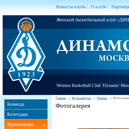
Новости клуба
О клубе
Партнёр
Женский баскетбольный клуб «Д
Women Basketball Club 'Dynamo' Mo
Главная
Мультимедиа
Динамо
Фотогалер
Команда
Фотогалерея
Календарь
Мультимедиа