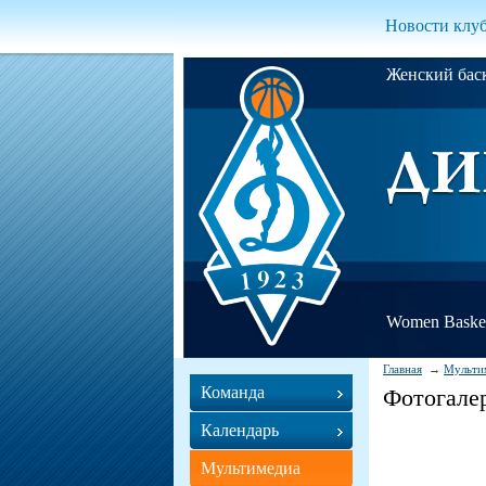
Новости клу
Женский ба
Women Basket
Главная
Мульти
Команда
Фотогале
Календарь
Мультимедиа