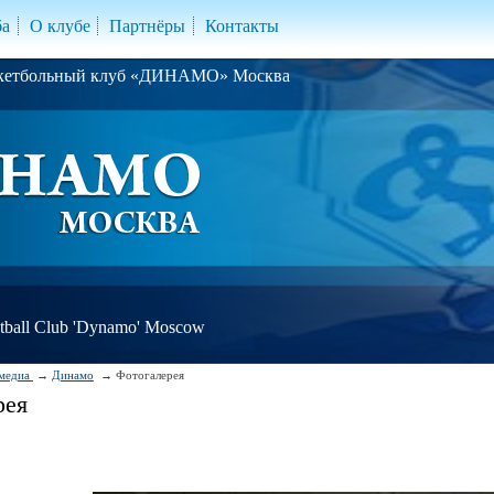
ба
О клубе
Партнёры
Контакты
скетбольный клуб «ДИНАМО» Москва
ball Club 'Dynamo' Moscow
медиа
Динамо
Фотогалерея
рея