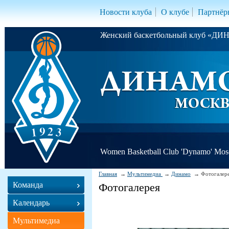
Новости клуба
О клубе
Партнёр
Женский баскетбольный клуб «Д
Women Basketball Club 'Dynamo' Mo
Главная
Мультимедиа
Динамо
Фотогалер
Команда
Фотогалерея
Календарь
Мультимедиа