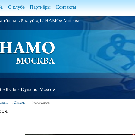
ба
О клубе
Партнёры
Контакты
скетбольный клуб «ДИНАМО» Москва
ball Club 'Dynamo' Moscow
медиа
Динамо
Фотогалерея
рея