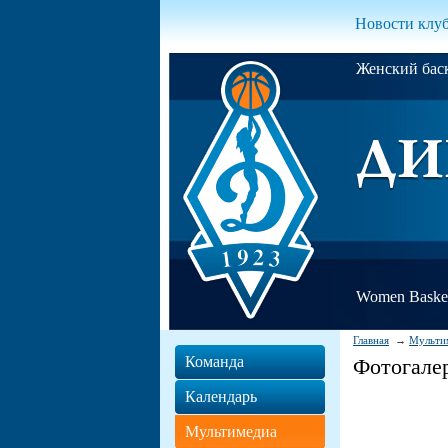
Новости клу
Женский ба
Women Basket
Главная
Мульти
Команда
Фотогале
Календарь
Мультимедиа