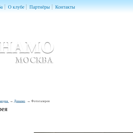
ба
О клубе
Партнёры
Контакты
скетбольный клуб «ДИНАМО» Москва
ball Club 'Dynamo' Moscow
медиа
Динамо
Фотогалерея
рея