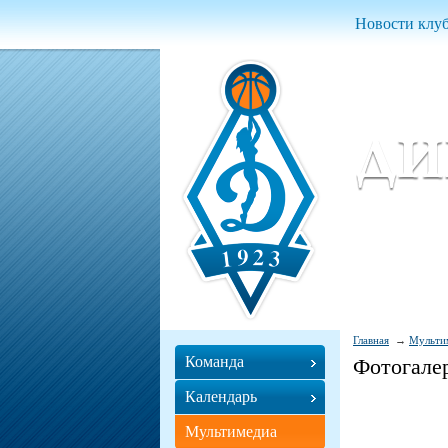
Новости клу
Женский ба
Women Basket
Главная
Мульти
Команда
Фотогале
Календарь
Мультимедиа