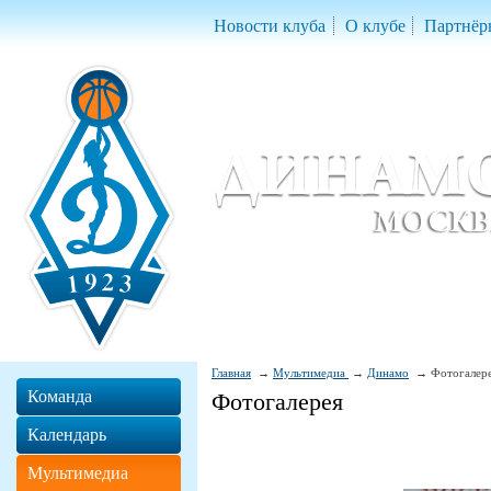
Новости клуба
О клубе
Партнёр
Женский баскетбольный клуб «Д
Women Basketball Club 'Dynamo' Mo
Главная
Мультимедиа
Динамо
Фотогалер
Команда
Фотогалерея
Календарь
Мультимедиа