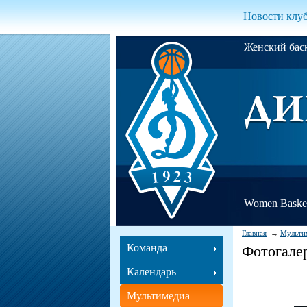
Новости клу
Женский ба
Women Basket
Главная
Мульти
Команда
Фотогале
Календарь
Мультимедиа