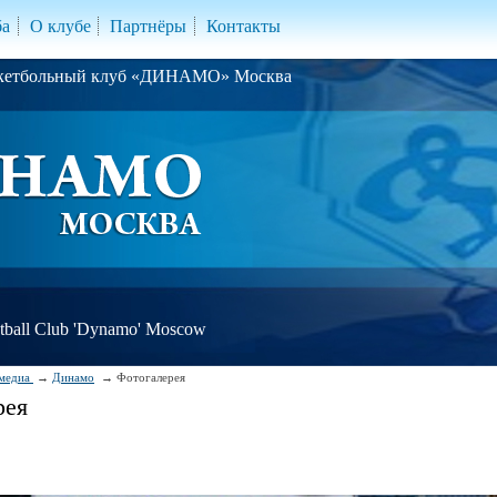
ба
О клубе
Партнёры
Контакты
скетбольный клуб «ДИНАМО» Москва
ball Club 'Dynamo' Moscow
медиа
Динамо
Фотогалерея
рея