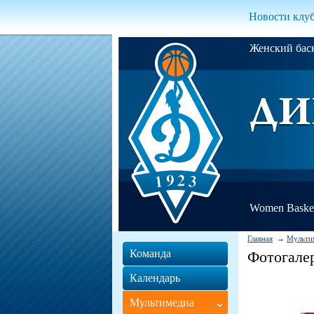
Новости клу
Женский ба
Women Basket
Главная
Мульти
Команда
Фотогале
Календарь
Мультимедиа