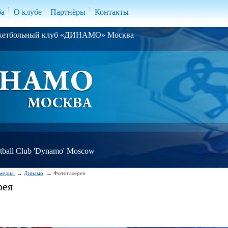
ба
О клубе
Партнёры
Контакты
скетбольный клуб «ДИНАМО» Москва
ball Club 'Dynamo' Moscow
медиа
Динамо
Фотогалерея
рея