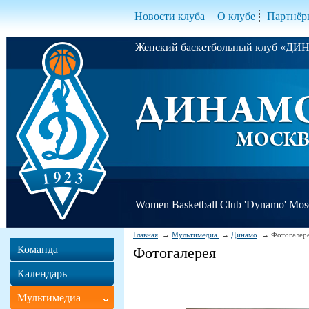
Новости клуба
О клубе
Партнёр
Женский баскетбольный клуб «Д
Women Basketball Club 'Dynamo' Mo
Главная
Мультимедиа
Динамо
Фотогалер
Команда
Фотогалерея
Календарь
Мультимедиа