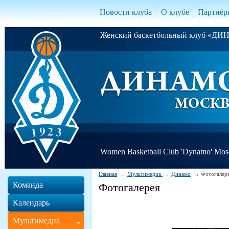
Новости клуба
О клубе
Партнёр
Женский баскетбольный клуб «Д
Women Basketball Club 'Dynamo' Mo
Главная
Мультимедиа
Динамо
Фотогалер
Команда
Фотогалерея
Календарь
Мультимедиа