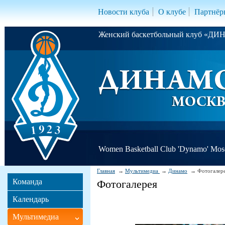
Новости клуба
О клубе
Партнёр
Женский баскетбольный клуб «Д
Women Basketball Club 'Dynamo' Mo
Главная
Мультимедиа
Динамо
Фотогалер
Команда
Фотогалерея
Календарь
Мультимедиа