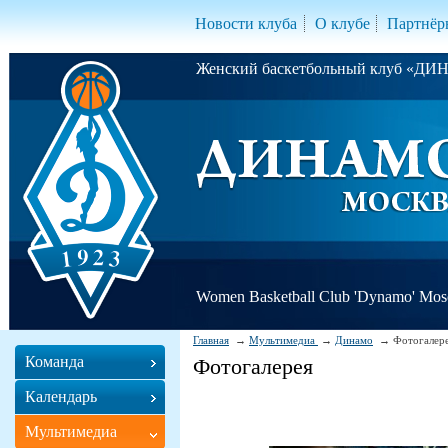
Новости клуба
О клубе
Партнёр
Женский баскетбольный клуб «Д
Women Basketball Club 'Dynamo' Mo
Главная
Мультимедиа
Динамо
Фотогалер
Команда
Фотогалерея
Календарь
Мультимедиа