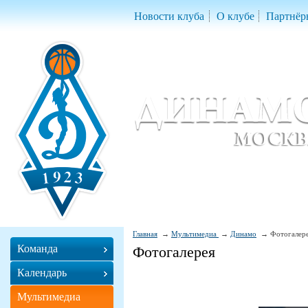
Новости клуба
О клубе
Партнёр
Женский баскетбольный клуб «Д
Women Basketball Club 'Dynamo' Mo
Главная
Мультимедиа
Динамо
Фотогалер
Команда
Фотогалерея
Календарь
Мультимедиа