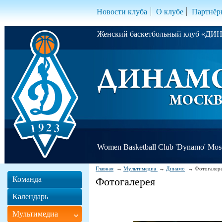
Новости клуба
О клубе
Партнёр
Женский баскетбольный клуб «Д
Women Basketball Club 'Dynamo' Mo
Главная
Мультимедиа
Динамо
Фотогалер
Команда
Фотогалерея
Календарь
Мультимедиа