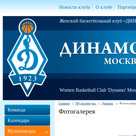
Новости клуба
О клубе
Партнёр
Женский баскетбольный клуб «Д
Women Basketball Club 'Dynamo' Mo
Главная
Мультимедиа
Динамо
Фотогалер
Команда
Фотогалерея
Календарь
Мультимедиа