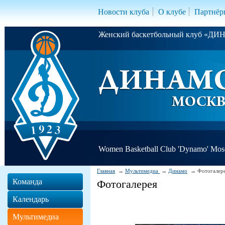
Новости клуба
О клубе
Партнёр
Женский баскетбольный клуб «Д
Women Basketball Club 'Dynamo' Mo
Главная
Мультимедиа
Динамо
Фотогалер
Команда
Фотогалерея
Календарь
Мультимедиа