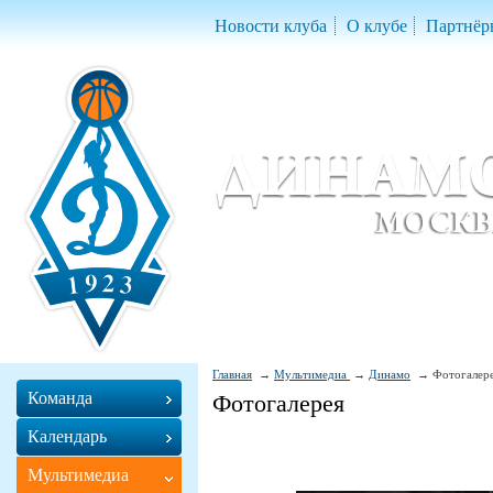
Новости клуба
О клубе
Партнёр
Женский баскетбольный клуб «Д
Women Basketball Club 'Dynamo' Mo
Главная
Мультимедиа
Динамо
Фотогалер
Команда
Фотогалерея
Календарь
Мультимедиа