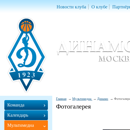
Новости клуба
О клубе
Партнёр
Женский баскетбольный клуб «Д
Women Basketball Club 'Dynamo' Mo
Главная
Мультимедиа
Динамо
Фотогалер
Команда
Фотогалерея
Календарь
Мультимедиа