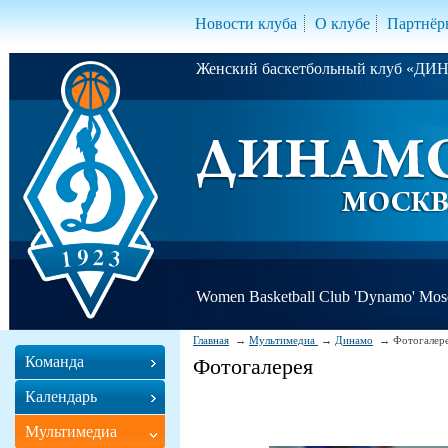
Новости клуба
О клубе
Партнёр
Женский баскетбольный клуб «Д
Women Basketball Club 'Dynamo' Mo
Главная
Мультимедиа
Динамо
Фотогалер
Команда
Фотогалерея
Календарь
Мультимедиа