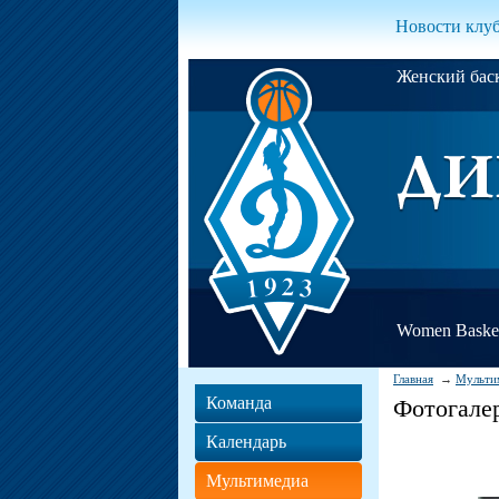
Новости клу
Женский ба
Women Basket
Главная
Мульти
Команда
Фотогале
Календарь
Мультимедиа