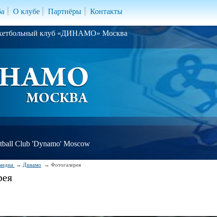
ба
О клубе
Партнёры
Контакты
скетбольный клуб «ДИНАМО» Москва
ball Club 'Dynamo' Moscow
медиа
Динамо
Фотогалерея
рея