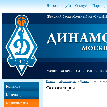
Новости клуба
О клубе
Партнёр
Женский баскетбольный клуб «Д
Women Basketball Club 'Dynamo' Mo
Главная
Мультимедиа
Динамо
Фотогалер
Команда
Фотогалерея
Календарь
Мультимедиа