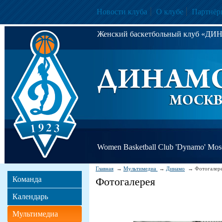
Новости клуба
О клубе
Партнёр
Женский баскетбольный клуб «Д
Women Basketball Club 'Dynamo' Mo
Главная
Мультимедиа
Динамо
Фотогалер
Команда
Фотогалерея
Календарь
Мультимедиа