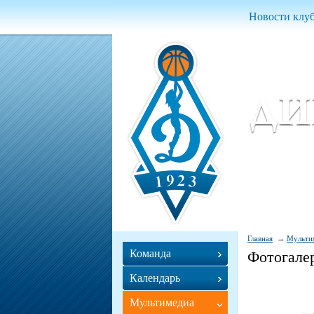
Новости клу
Женский ба
Women Basket
Главная
Мульти
Команда
Фотогале
Календарь
Мультимедиа