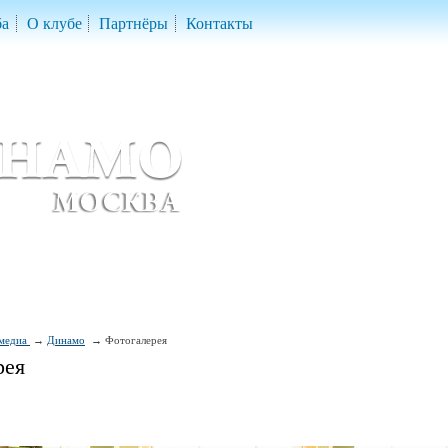
ба
О клубе
Партнёры
Контакты
скетбольный клуб «ДИНАМО» Москва
ball Club 'Dynamo' Moscow
медиа
Динамо
Фотогалерея
рея