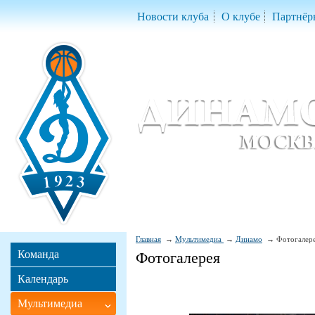
Новости клуба
О клубе
Партнёр
Женский баскетбольный клуб «Д
Women Basketball Club 'Dynamo' Mo
Главная
Мультимедиа
Динамо
Фотогалер
Команда
Фотогалерея
Календарь
Мультимедиа