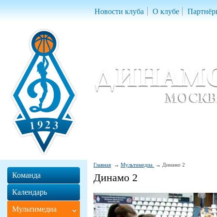
Новости клуба
О клубе
Партнёр
Женский баскетбольный клуб «Д
Women Basketball Club 'Dynamo' Mo
Главная
Мультимедиа
Динамо 2
Команда
Динамо 2
Календарь
Мультимедиа