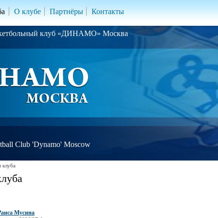
ба
О клубе
Партнёры
Контакты
скетбольный клуб «ДИНАМО» Москва
ball Club 'Dynamo' Moscow
 клуба
клуба
Раиса Мусина