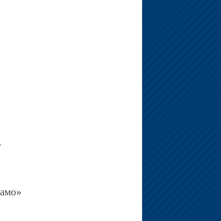
.
намо»