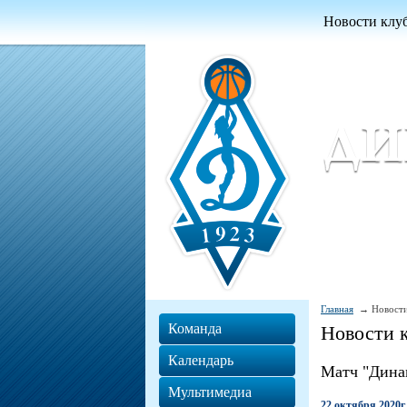
Новости клу
Женский ба
Women Basket
Главная
Новости
Команда
Новости 
Календарь
Матч "Динам
Мультимедиа
22 октября 2020г.