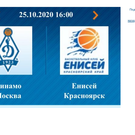
Под
наза