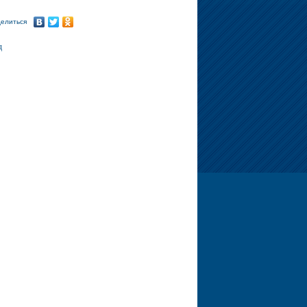
елиться
д