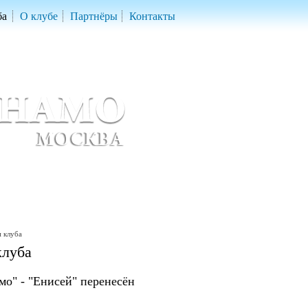
ба
О клубе
Партнёры
Контакты
скетбольный клуб «ДИНАМО» Москва
ball Club 'Dynamo' Moscow
 клуба
клуба
о" - "Енисей" перенесён