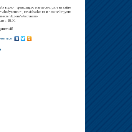
йн видео - трансляцию матча смотрите на сайте
wbcdynamo.ru, russiabasket.ru и в нашей группе
такте vk.com/wbcdynamo
ло в 16:00.
зрителей!
елиться
д