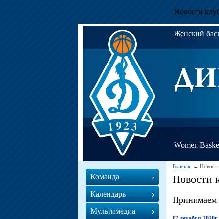
Новости клу
Женский ба
Women Basket
Главная
Новости
Команда
Новости 
Календарь
Принимаем 
Мультимедиа
07 декабря 2020г.