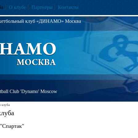
ба
О клубе
Партнёры
Контакты
скетбольный клуб «ДИНАМО» Москва
ball Club 'Dynamo' Moscow
 клуба
клуба
"Спартак"