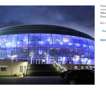
Онла
www.
ВКон
Нача
Без 
Под
наза