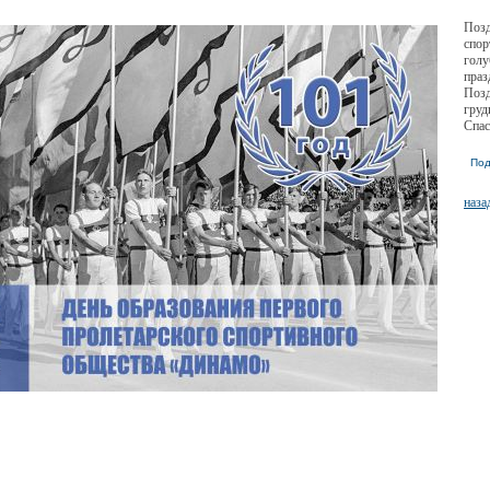
Позд
спор
голу
праз
Позд
груд
Спас
Под
наза