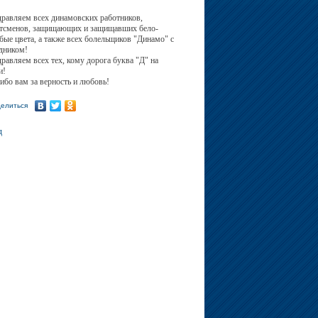
равляем всех динамовских работников,
тсменов, защищающих и защищавших бело-
бые цвета, а также всех болельщиков "Динамо" с
дником!
равляем всех тех, кому дорога буква "Д" на
и!
ибо вам за верность и любовь!
елиться
д