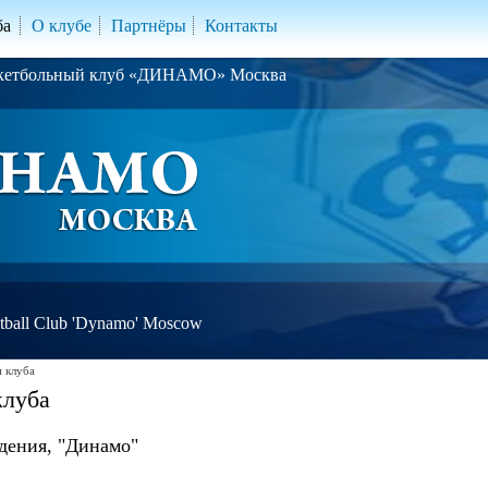
ба
О клубе
Партнёры
Контакты
скетбольный клуб «ДИНАМО» Москва
ball Club 'Dynamo' Moscow
 клуба
клуба
дения, "Динамо"