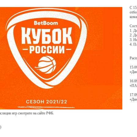
С 15
отбо
кома
Сост
1. Д
2. Д
3. Н
4. 
Расп
15.0
«Дин
16.0
«ПА
17.0
«Дин
сляции игр смотрите на сайте РФБ.
)