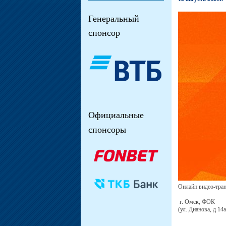
Генеральный
спонсор
Официальные
спонсоры
Онлайн видео-тран
г. Омск, ФОК
(ул. Дианова, д 14а