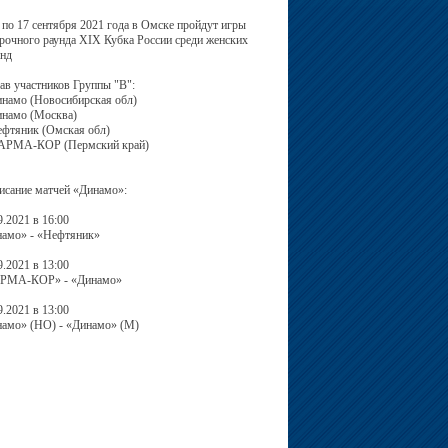
 по 17 сентября 2021 года в Омске пройдут игры
рочного раунда XIX Кубка России среди женских
нд
ав участников Группы "В":
инамо (Новосибирская обл)
инамо (Москва)
ефтяник (Омская обл)
ПАРМА-КОР (Пермский край)
исание матчей «Динамо»:
9.2021 в 16:00
амо» - «Нефтяник»
9.2021 в 13:00
РМА-КОР» - «Динамо»
9.2021 в 13:00
амо» (НО) - «Динамо» (М)