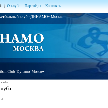
ба
О клубе
Партнёры
Контакты
скетбольный клуб «ДИНАМО» Москва
ball Club 'Dynamo' Moscow
 клуба
клуба
ии