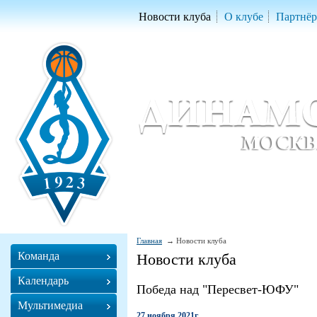
Новости клуба
О клубе
Партнё
Женский баскетбольный клуб «Д
Women Basketball Club 'Dynamo' Mo
Главная
Новости клуба
Команда
Новости клуба
Календарь
Победа над "Пересвет-ЮФУ"
Мультимедиа
27 ноября 2021г.