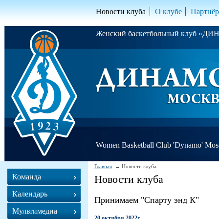
Новости клуба
О клубе
Партнё
Женский баскетбольный клуб «Д
Women Basketball Club 'Dynamo' Mo
Главная
Новости клуба
Команда
Новости клуба
Календарь
Принимаем "Спарту энд К"
Мультимедиа
20 октября 2022г.