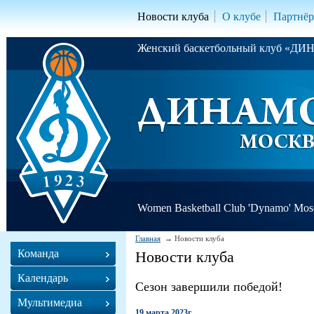
Новости клуба
О клубе
Партнё
Женский баскетбольный клуб «Д
Women Basketball Club 'Dynamo' Mo
Главная
Новости клуба
Команда
Новости клуба
Календарь
Сезон завершили победой!
Мультимедиа
19 марта 2023г.