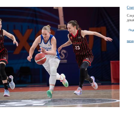
Стат
След
дека
Под
наза