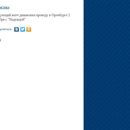
истика
ующий матч динамовки проведу в Оренбурге 2
бря с "Надеждой"
елиться
д