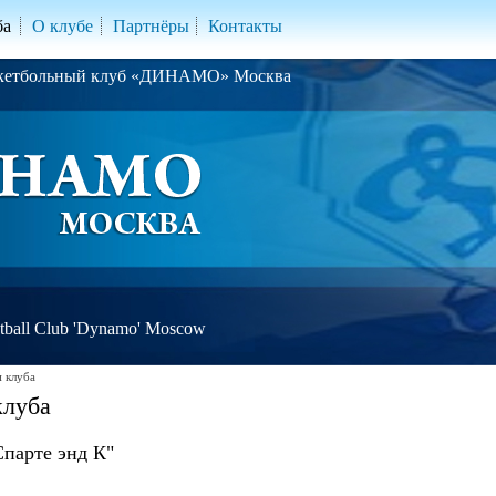
ба
О клубе
Партнёры
Контакты
скетбольный клуб «ДИНАМО» Москва
ball Club 'Dynamo' Moscow
 клуба
клуба
парте энд К"