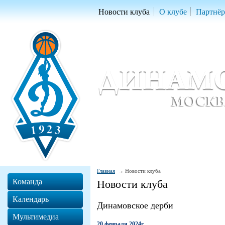
Новости клуба
О клубе
Партнё
Женский баскетбольный клуб «Д
Women Basketball Club 'Dynamo' Mo
Главная
Новости клуба
Команда
Новости клуба
Календарь
Динамовское дерби
Мультимедиа
20 февраля 2024г.