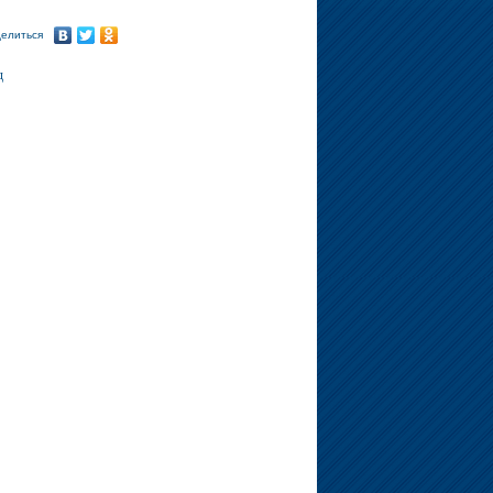
елиться
д