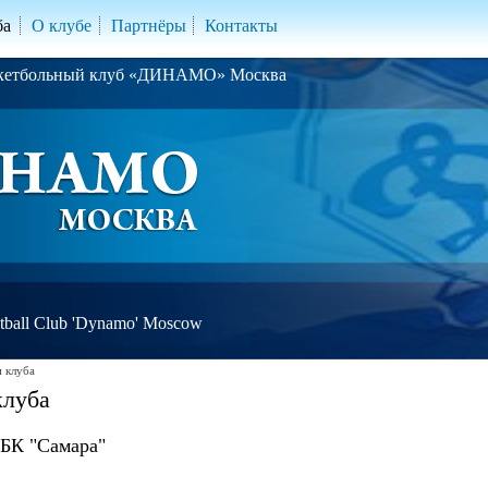
ба
О клубе
Партнёры
Контакты
скетбольный клуб «ДИНАМО» Москва
ball Club 'Dynamo' Moscow
 клуба
клуба
БК "Самара"