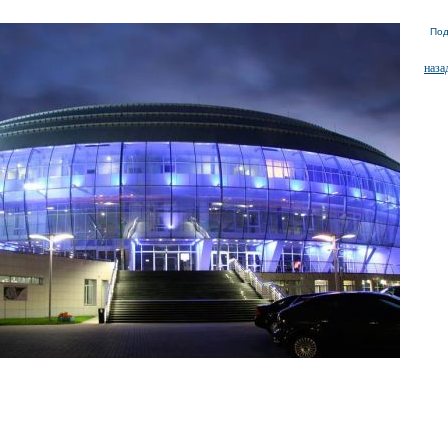
Под
наза